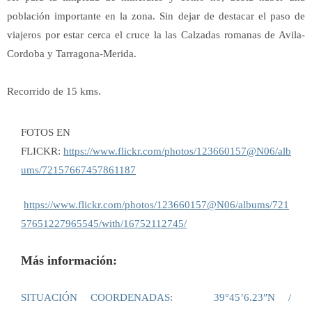
población importante en la zona. Sin dejar de destacar el paso de
viajeros por estar cerca el cruce la las Calzadas romanas de Avila-
Cordoba y Tarragona-Merida.
Recorrido de 15 kms.
FOTOS EN
FLICKR:
https://www.flickr.com/photos/123660157@N06/alb
ums/72157667457861187
https://www.flickr.com/photos/123660157@N06/albums/721
57651227965545/with/16752112745/
Más información:
SITUACIÓN COORDENADAS: 39°45’6.23″N /