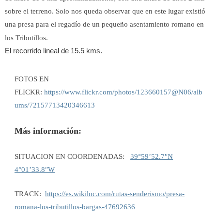
sobre el terreno. Solo nos queda observar que en este lugar existió
una presa para el regadío de un pequeño asentamiento romano en
los Tributillos
.
El recorrido lineal de 15.5 kms.
FOTOS
EN
FLICKR:
https://www.flickr.com/photos/123660157@N06/alb
ums/72157713420346613
Más información:
SITUACION EN COORDENADAS:
39°59’52.7″N
4°01’33.8″W
TRACK:
https://es.wikiloc.com/rutas-senderismo/presa-
romana-los-tributillos-bargas-47692636