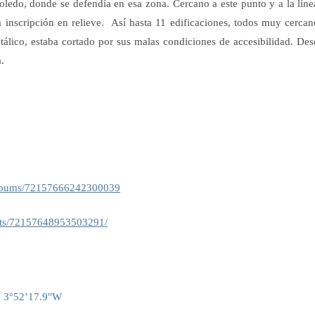
Toledo,
donde se defendía en esa zona
. Cercano a este punto y a la lí
sa inscripción en relieve.
Así hasta 11 edificaciones, todos muy cercan
tálico, estaba cortado por sus malas condiciones de accesibilidad. De
.
albums/72157666242300039
ets/72157648953503291/
N 3°52’17.9″W