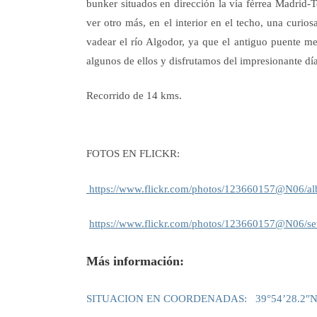
bunker situados en dirección
la vía férrea Madrid-
ver otro más, en el interior en el techo, una curio
vadear el río Algodor, ya que el antiguo puente me
algunos de ellos y disfrutamos del impresionante día
Recorrido de 14 kms.
FOTOS
EN FLICKR:
https://www.flickr.com/photos/123660157@N06/
https://www.flickr.com/photos/123660157@N06/s
Más información:
SITUACION EN COORDENADAS:
39°54’28.2″