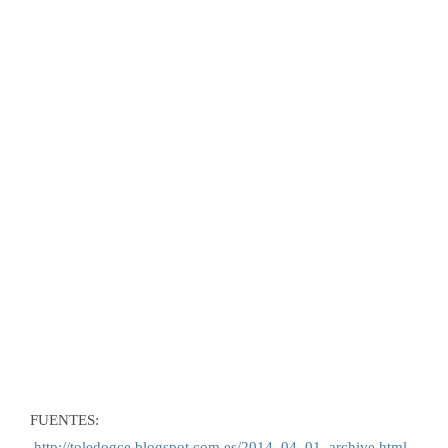
FUENTES:
http://toledogce.blogspot.com.es/2014_04_01_archive.html