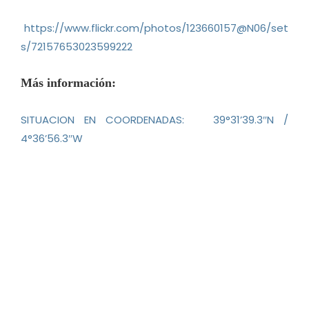
https://www.flickr.com/photos/123660157@N06/set
s/72157653023599222
Más información:
SITUACION EN COORDENADAS:
39°31’39.3″N /
4°36’56.3″W