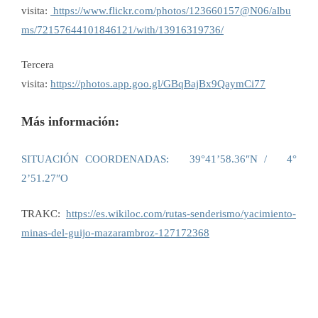
visita:
https://www.flickr.com/photos/123660157@N06/albu
ms/72157644101846121/with/13916319736/
Tercera
visita:
https://photos.app.goo.gl/GBqBajBx9QaymCi77
Más información:
SITUACIÓN COORDENADAS: 39°41’58.36″N / 4°
2’51.27″O
TRAKC:
https://es.wikiloc.com/rutas-senderismo/yacimiento-
minas-del-guijo-mazarambroz-127172368